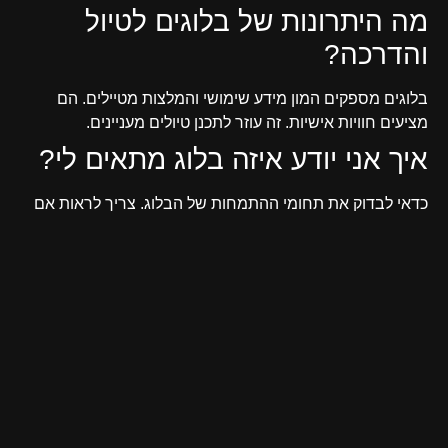
מה היתרונות של בלוגים לטיול
והדרכה?
בלוגים מספקים המון מידע שימושי והמלצות מטיילים. הם
מציעים חוויות אישיות. זה עוזר לתכנן טיולים מעניינים.
איך אני יודע איזה בלוג מתאים לי?
כדאי לבדוק את תחומי ההתמחות של הבלוג. צריך לראות אם
המידע מעודכן ומה קוראים אומרים עליו. ביקורות יכולות לעזור
לך לבחור.
האם יש בלוגים שמתמקדים
באזורים מסוימים?
יש בלוגים שמתמחים בטיולי טבע או בטיולים עירוניים. הם
מספקים מידע מעולה על מקומות שונים.
איך בלוגים יכולים לשפר את חווית