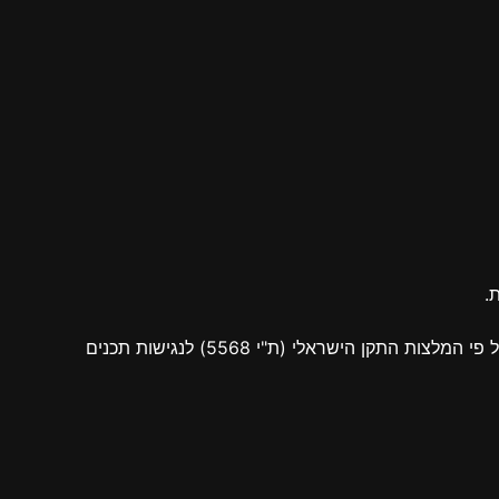
ות.
אתר זה עומד בדרישות תקנות שוויון זכויות לאנשים עם מוגבלות (התאמות נגישות לשירות), תשע"ג 2013. התאמות הנגישות בוצעו על פי המלצות התקן הישראלי (ת"י 5568) לנגישות תכנים