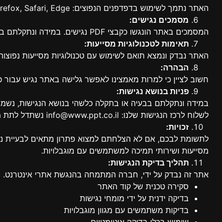
האתר נתמך לשימוש בדפדפנים הנפוצים: Chrome, Firefox, Safari, Edge ו-Internet Explorer מגרסה 11 ומעלה. יש לוודא כי הדפדפן מעודכן לגרסתו האחרונה.
מסמכים נגישים:
המסמכים באתר הונגשו כקבצי PDF נגישים. במידה ונתקלתם במסמך לא נגיש, אנא פנו אלינו ואנו נדאג להנגיש את המסמך עבורכם.
תאימות לטכנולוגיות מסייעות:
האתר נבדק ונמצא תואם לשימוש עם טכנולוגיות מסייעות נפוצות כגון קוראי
הבהרה:
חשוב לציין כי למרות מאמצינו לאפשר גלישה באתר נגיש עבור 
פניות בנושא נגישות:
במידה ונתקלתם בבעיה או בתקלה כלשהי בנושא הנגישות, נשמח 
לשלוח לרכז הנגישות שלנו: info@www.ppt.co.il נשתדל לתת מענה לפנייתכם תוך 48 שעות ולטפל בבעיות נגישות תוך 14 ימי עבודה.
זכויות:
מסייעות ושירותי תמיכה למשתמשים עם מוגבלויות.
תהליך בדיקת הנגישות:
אתר זה נבדק על ידי, חברה המתמחה בהנגשת אתרי אינטרנט. ת
סקירה טכנית של קוד האתר
בדיקה ידנית על ידי מומחי נגישות
בדיקות משתמשים עם מגוון מוגבלויות