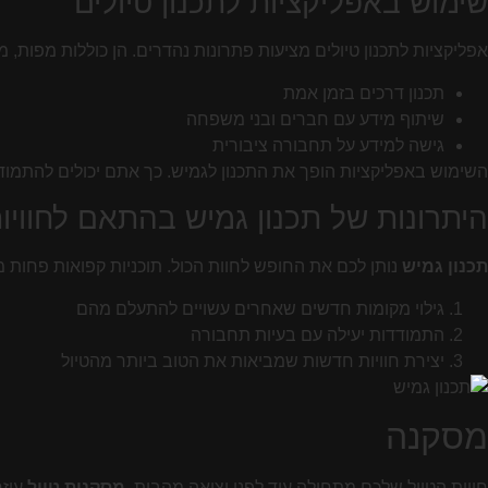
שימוש באפליקציות לתכנון טיולים
אפליקציות לתכנון טיולים מציעות פתרונות נהדרים. הן כוללות מפות,
תכנון דרכים בזמן אמת
שיתוף מידע עם חברים ובני משפחה
גישה למידע על תחבורה ציבורית
השימוש באפליקציות הופך את התכנון לגמיש. כך אתם יכולים להתמודד עם
היתרונות של תכנון גמיש בהתאם לחווי
תכנון גמיש
נותן לכם את החופש לחוות הכול. תוכניות קפואות פחות מ
גילוי מקומות חדשים שאחרים עשויים להתעלם מהם
התמודדות יעילה עם בעיות תחבורה
יצירת חוויות חדשות שמביאות את הטוב ביותר מהטיול
מסקנה
חווית הטיול שלכם מתחילה עוד לפני יציאה מהבית.
מסקנות טיול
עוזר