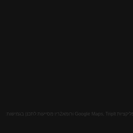
כאשר אתם מתכננים טיול, חשוב להיות גמישים. בעזרת כלים מתאימים, תוכלו לשנות תוכניות בקלות ולהנות מההפתעות שמחכות לכם. האפליקציות Google Maps, TripIt ורומא2ריו מסייעות לתכנן בגמישות