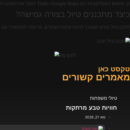
כן, שימוש באפליקציות כמו Google Maps ו-TripIt יהפוך את התכנון לפשוט יותר. הם מציעים מידע עדכני ומועיל למסע שלך.
כיצד מתכננים טיול בצורה גמישה?
לתכנן טיול גמיש תצטרך להיות פתוח לשינויים. זה יעזור להתמודד עם 
טקסט כאן
מאמרים קשורים
טיולי משפחות
חוויות טבע מרתקות
מאי 21, 2026