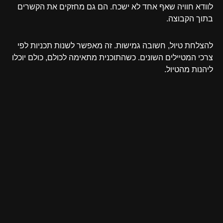
לוודא חוויה שאף אחד לא ישכח. הם גם מחזקים את הקשרים
בתוך הקבוצה.
להצלחת טיול, חשובה גמישות. זה מאפשר לשנות תכניות לפי
צרכי המטיילים השונים. כשהתוכנית מתאימה לכולם, כולם יוכלו
ליהנות מהטיול.
בסופו של דבר, טיול מתוכנן היטב מציע חוויות מיוחדות. הוא לא
רק מהנה, אלא גם בונה זכרונות ומחזק חברות. תכנון חכם הופך
את הטיול למשהו שלא נשכח ומעשיר את כולם.
שאלות נפוצות (FAQ)
איך מתכננים טיול קבוצתי מוצלח?
תכנון טיול קבוצתי מתחיל בהבנת מטרות הטיול. יש לבחור יעד
שתואם את המטרות. אלו יכולים להיות סדנאות, הרפתקאות או
חוויות תרבותיות.