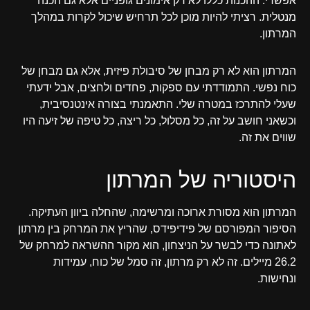
אפשרי. ההכנות כללו לא רק אימונים גופניים אלא גם הכנה
מנטלית. רציתי להיות מוכן לכל תרחיש שיכול לקרות במהלך
המרתון.
המרתון הוא לא רק מבחן של סיבולת פיזית, אלא גם מבחן של
כוח נפשי. התמודדתי עם ספקות, פחדים ולחצים, אבל ידעתי
שעלי להתרכז במטרה שלי. התאמנתי בצורה אינטנסיבית,
וכשאני חושב על זה, כל מסלול, כל ריצה, כל טיפה של זיעה היו
שווים את זה.
היסטוריה של המרתון
המרתון הוא מסורת ארוכה ומרשימה, שהחלה ביוון העתיקה.
הסיפור המפורסם של פידיפידס, שהריץ את המרחק בין מרתון
לאתונה כדי לבשר על הניצחון, הוא מקור ההשראה למרחק של
26.2 מיילים. זה לא רק מרתון, זה סמל של כוח, עמידות
ונחישות.