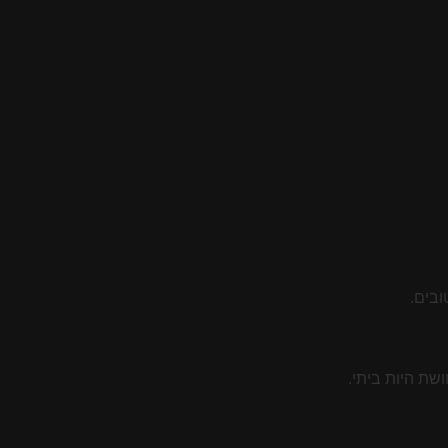
ובים.
שת היות ביתי.