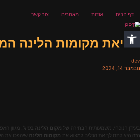
דף הבית
אודות
מאמרים
צור קשר
פתח סרגל נגישות
מציאת מקומות הלינה המו
dev
נובמבר 14, 2024
בעידן הנוכחי, משמעותית הבחירה של
מקום הלינה
ב
טיול
. מגוון הא
הזה היא לתת לך את הכלים למצוא את
מקומות הלינה
שיהפכו את ה
ט