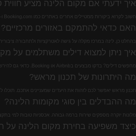
איך ידעתי אם מקום הלינה מציע חווית ט
חשוב לקרוא ביקורות ממטיילים אחרים באתרים כמו Booking.com ו-TripAdvisor. הם יכולים לתת לכם תמונה ברורה על המקום.
האם כדאי להתמקם באזורים מרכזיים?
בהחלט כן. לינה במרכז מקלה על גישה לאטרקציות ולתחבורה ציבורית. 
איך ניתן למצוא דילים משתלמים על מקו
מחפשים דילים? בדקו מבצעים בAirbnb או Booking. כדאי גם להירשם לניוזלטרים של אתרי תיירות לעדכונים והצעות.
מה היתרונות של תכנון מראש?
תכנון מראש יאפשר לכם לזהות את היעדים שמעניינים אתכם. תוכלו לח
מה ההבדלים בין סוגי מקומות הלינה?
מלונות יוקרה מספקים שירות ברמה גבוהה. אכסניות טובות למי בתקצי
כיצד משפיעה בחירת מקום הלינה על חו