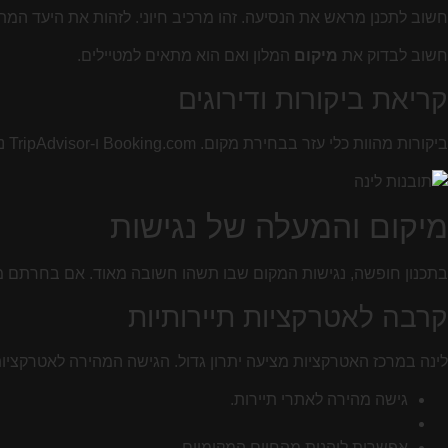
חשוב לתכנן מראש את הנסיעה. זהו מרכיב חיוני. לזהות את היעד המת
חשוב לבדוק את
מיקום
המלון ואם הוא מתאים למטיילים.
קריאת ביקורות ודירוגים
ביקורות מהוות כלי עזר בבחירת מקום. Booking.com ו-TripAdvisor נותנים מידע חשוב. קריאת ביקורות מאפשרת להבין חוויות של אחרים.
מיקום והמעלה של נגישות
בתכנון חופשה, נגישות המקום שבו תשהו חשובה מאוד. אם בחרתם מקום
קרבה לאטרקציות תיירותיות
לינה במרכז האטרקציות מציעה יתרון גדול. הגישה המהירה לאטרקציות
גישה מהירה לאתרי תיירות.
אפשרות ליהנות מהחיים המקומיים.