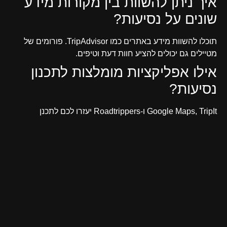
איך ניתן להשוות בין מקורות מידע
שונים על נסיעות?
תוכלו להשוות מידע באתרים כמו TripAdvisor. פורומים של
מטיילים גם יכולים להציע חוות דעת וטיפים.
אילו אפליקציות מומלצות לתכנון
נסיעות?
Google Maps, TripIt ו-Roadtrippers יעזרו לכם לתכנן
מסלולים ולנווט בזמן אמת.
איך תכנון נכון של itinerary יכול
להשפיע על הנסיעה?
תכנון נכון של itinerary חשוב למסע מוצלח. הוא מוסיף סדר
וארגון.באמצעות Google Maps, אפשר לשמור פרטים כמו זמני
טיסות ומקומות לינה.
מהם היתרונות בגישה למידע בזמן