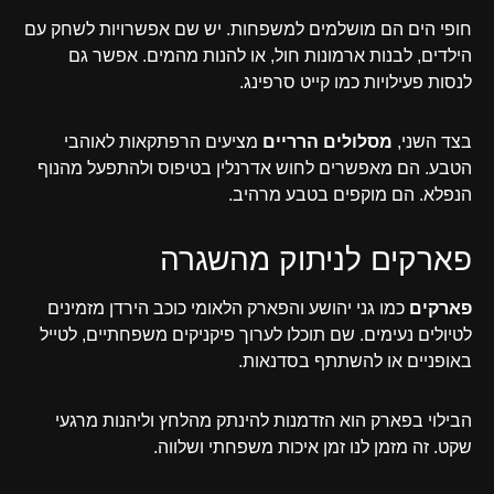
חופי הים הם מושלמים למשפחות. יש שם אפשרויות לשחק עם
הילדים, לבנות ארמונות חול, או להנות מהמים. אפשר גם
לנסות פעילויות כמו קייט סרפינג.
בצד השני,
מסלולים הרריים
מציעים הרפתקאות לאוהבי
הטבע. הם מאפשרים לחוש אדרנלין בטיפוס ולהתפעל מהנוף
הנפלא. הם מוקפים בטבע מרהיב.
פארקים לניתוק מהשגרה
פארקים
כמו גני יהושע והפארק הלאומי כוכב הירדן מזמינים
לטיולים נעימים. שם תוכלו לערוך פיקניקים משפחתיים, לטייל
באופניים או להשתתף בסדנאות.
הבילוי בפארק הוא הזדמנות להינתק מהלחץ וליהנות מרגעי
שקט. זה מזמן לנו זמן איכות משפחתי ושלווה.