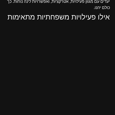
יעדים עם מגוון פעילויות, אטרקציות, ואפשרויות לינה נוחות. כך
כולם יהנו.
אילו פעילויות משפחתיות מתאימות
לכל הגילאים?
לכל גיל משהו: סדנאות אומנות, טיפוס קירות ורכיבה על
אופניים. פעילויות אלו מגבשות ונותנות חוויות משותפות לכל
המשפחה.
כיצד ניתן לשדרג את חווית הלינה
בטיול משפחתי?
בחרו מקום לינה נוח ומותאם למשפחות. הוא צריך להציע
שירותים כמו בריכות ומשחקים לילדים. כך הלינה תהפוך לחלק
נפלא מהחוויה.
מה כדאי לקחת בחשבון בעת תכנון
מסלול טיול?