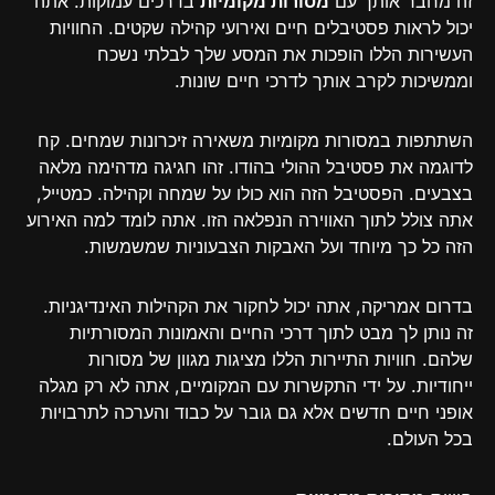
זה מחבר אותך עם
מסורות מקומיות
בדרכים עמוקות. אתה
יכול לראות פסטיבלים חיים ואירועי קהילה שקטים. החוויות
העשירות הללו הופכות את המסע שלך לבלתי נשכח
וממשיכות לקרב אותך לדרכי חיים שונות.
השתתפות במסורות מקומיות משאירה זיכרונות שמחים. קח
לדוגמה את פסטיבל ההולי בהודו. זהו חגיגה מדהימה מלאה
בצבעים. הפסטיבל הזה הוא כולו על שמחה וקהילה. כמטייל,
אתה צולל לתוך האווירה הנפלאה הזו. אתה לומד למה האירוע
הזה כל כך מיוחד ועל האבקות הצבעוניות שמשמשות.
בדרום אמריקה, אתה יכול לחקור את הקהילות האינדיגניות.
זה נותן לך מבט לתוך דרכי החיים והאמונות המסורתיות
שלהם. חוויות התיירות הללו מציגות מגוון של מסורות
ייחודיות. על ידי התקשרות עם המקומיים, אתה לא רק מגלה
אופני חיים חדשים אלא גם גובר על כבוד והערכה לתרבויות
בכל העולם.