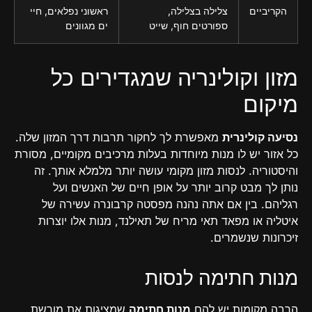
הקריביים
צלילה בצלילה,
ראשוני נפלאים, חיי
ספורטים חוף, שייט
ים מגוונים
מזון וקולינריה שמגדירים כל
מיקום
נסיעה קולינרית
מאפשרת לך לחקור תרבות דרך המזון שלה.
כל אזור יש לו מנות מיוחדות בעלות מרכיבים מקומיים, מסורת
והיסטוריה. לנסות מזון מקומי עושה יותר מלמלא אותך. זה
נותן לך מבט קרוב יותר על אופן חיים של האנשים ועל
רגליהם. בין אם אתה נהנה מפסטה קרבונרה עשירה של
איטליה או מפאד תאי מריח של תאילנד, מנות אלו יוצרות
זיכרונות שנשמרים.
מנות חתימה לנסות
הרבה מקומות יש להם
מנות חתימה
שמציגות את מורשת