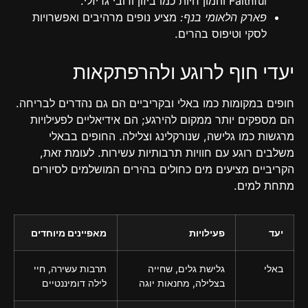
Faithful והמון חיות כמו ביזון ודובי גריזלי.
פארק הלאומי בנף:
מציע נופים מרהיבים ואפשרויות
לסקי וטיפוס בהרים.
יעדי חוף לרוגע ולהרפתקאות
חופים במקומות כמו באלי ובקריביים הם גם נהדרים לבריחה.
הם מספקים יותר ממקום להירגע; הם אידיאליים לפעילויות
מרגשות כמו גלישה, שנורקלינג וצלילה. החופים בבאלי
משלבים רוגע עם חוויות תרבותיות עשירות. לעומת זאת,
הקריביים מציעים מים כחולים בהירים המושלמים לסיורים
מתחת למים.
יעד
פעילויות
מאפיינים מיוחדים
באלי
גלישת גלים, שחייה
תרבות עשירה, חיי
בצלילה, מחנאות יוגה
לילה דומיננטיים