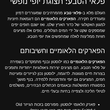
פלאי הטבע: תצוגת יופי נופשי
העולם מלא ב-
פלאי טבע
מהמרהיבים שמעוררים דמיון
ומעודדים חקירה.
הפארקים הלאומיים
הם דוגמאות חיוניות
למגוון האקולוגי של כדור הארץ שלנו. ואז ישנם חופים יפים
שמספקים שקט על ידי המים הצלולים. נופים אלו מציעים
חוויות ממליצות לאלה שמחפשים את יופי הטבע.
הפארקים הלאומיים וחשיבותם
הפארקים הלאומיים
כמו ילוסטון ובנף מתמקדים בשמירה
על פלאי הטבע. הם מציגים יצירות גיאולוגיות ייחודיות ותומכים
בצורות חיים מגוונות. לדוגמה, ילוסטון נכון לגייזרים ומעיינות
חמים, המציעים גם יופי והזדמנויות ללמידה. בנף מושך
בפסגותיו המושלגות ובאגמים הכחולים הבהירים, מושלמים
לטיולי הליכה ולצפייה בחיות ובעלי חיים.
פארק הלאומי ילוסטון:
מפורסם בזכות הגייזר Old