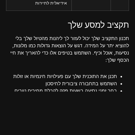
אידיאלית לתיירות
תקציב למסע שלך
תכנון התקציב שלך יכול לעזור לך ליהנות מהטיול שלך בלי
להוציא יתר על המידה. דגש על הוצאות גדולות כמו מלונות,
נסיעות, אוכל וכיף. השתמש בטיפים אלו כדי להאריך את חיי
הכסף שלך:
תכנן את התוכנית שלך עם פעילויות חינמיות או זולות
השתמש בתחבורה ציבורית לחיסכון
בחר זמני נסיעה בשעות פקק לקבלת מחירים טובים
יותר
חקור אפשרויות אכילה מקומיות לחוויות אותנטיות בלי
עלויות גבוהות
עקוב אחרי הוצאות היום-יומיות עם אפליקציות תקצוב
לשליטה כלכלית טובה יותר