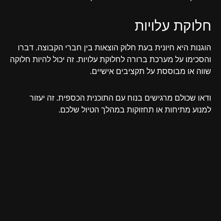
חלוקת עלויות
הוגנות היא חיונית בעת חלוק הוצאות בין חברי הקבוצה. דברו
והסכימו על מערכת ברורה לחלוקת עלויות. זה יכול להיות חלוקה
שווה או מבוססת על תקציבים אישיים.
ודאו שכולם מרגישים בנוח עם התוכנית הכספית. זה יעזור
למנוע מתיחות או תחזוקות במהלך הטיול שלכם.
שאלות נפוצות
מהם היתרונות העיקריים של נסיעה
קבוצתית?
נסיעה קבוצתית מציעה חוויות משותפות וזיכרונות ארוכי טווח.
זה מספק חיסכון בעלויות דרך הוצאות משותפות. אלו כוללים