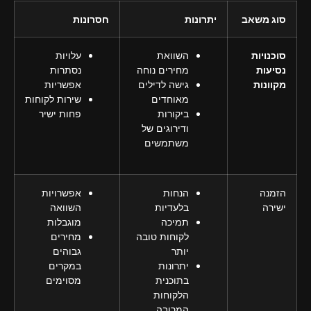
סוג משאב
יתרונות
חסרונות
סוכנויות
השוואת
עלויות
נסיעות
מחירים נוחה
נסתרות
מקוונות
גישה לדילים
אפשריות
מאוחדים
שירות לקוחות
ביקורות
פחות ישיר
ודירוגים של
משתמשים
הזמנה
הנחות
אפשרויות
ישירה
בלעדיות
השוואה
תמיכה
מוגבלות
לקוחות טובה
מחירים
יותר
גבוהים
יתרונות
במקרים
בתוכנית
מסוימים
הלקוחות
המרובה