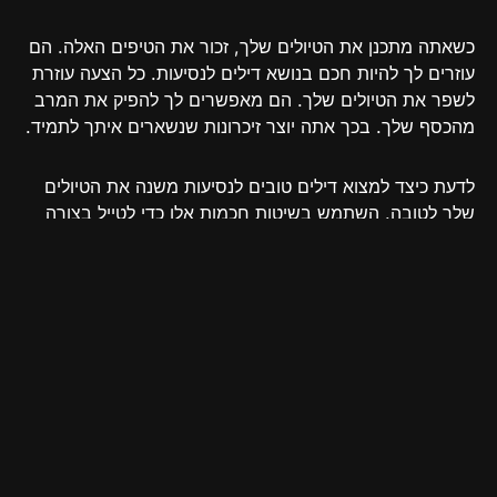
כשאתה מתכנן את הטיולים שלך, זכור את הטיפים האלה. הם
עוזרים לך להיות חכם בנושא דילים לנסיעות. כל הצעה עוזרת
לשפר את הטיולים שלך. הם מאפשרים לך להפיק את המרב
מהכסף שלך. בכך אתה יוצר זיכרונות שנשארים איתך לתמיד.
לדעת כיצד למצוא דילים טובים לנסיעות משנה את הטיולים
שלך לטובה. השתמש בשיטות חכמות אלו כדי לטייל בצורה
נפלאה מבלי לבזבז יתר. תהנה למצוא את הדילים האלה.
תנחה את אהבתך לנסיעות להוביל אותך למקומות מדהימים.
עשה את כל זה בעוד שאתה שומר על ההוצאות שלך.
שאלות נפוצות
מהם הדילים לנסיעות הטובים ביותר
שזמינים?