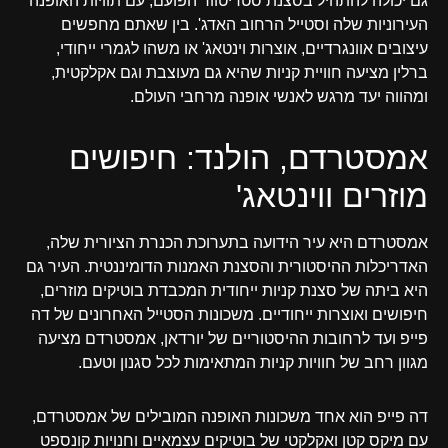
גם יכולה להתהיל בסצנת סטריטוור הפועם, עם תוויות האופנה
העירוניות שלה וסטייל הרחוב האדג'. בין שאתם מחפשים
עיצובים אוונגרדיים, אוצרות וינטאג' או משהו לגמרי ייחודי,
ברלין מציעה חוויית קניות שהיא גם מעוצבת וגם אקלקטית,
ומהווה יעד מרגש לאנשי אופנה מרחבי העולם.
אמסטרדם, הולנד: חיפושים
מוזרים ווינטאג'
אמסטרדם היא עיר הידועה בתערוכת הכנרת הציורית שלה,
האדריכלות ההיסטורית והסצנת האמנות הדומיננטית. העיר גם
היא ביתה של סצנת קניות ייחודית המכבדת בוטיקים מוזרים,
חיפושים ואוצרות ייחודיים. משכונות הסטייל האחרונים של דה
פייפ ועד לרחובות ההיסטוריים של יורדאן, אמסטרדם מציעה
מגוון רחב של חוויות קניות המתאימות לכל סגנון וטעם.
דה פייפ הוא אחד משכונות האופנה המובילים של אמסטרדם,
עם מיקס קטן ואקלקטי של בוטיקים עצמאיים וחנויות קונספט