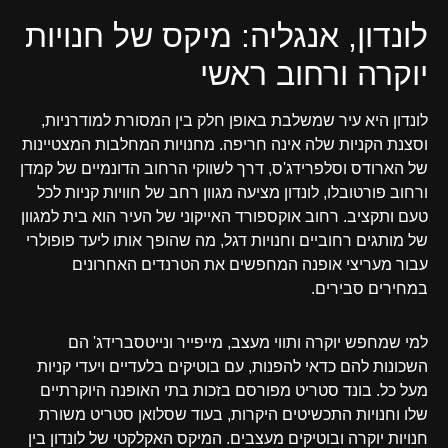
לונדון, אנגליה: מיקס של חנויות
יוקרה ורחוב ראשי
לונדון היא עיר שמשלבת באופן חלק בין המסורת למודרניות,
וסצנת הקניות שלה אינה חריפה. מחנויות המחלבות המצטיינות
של הארודס וסלפרידג'ס, דרך לשווקי הרחוב הדונמיים של קמדן
ורחוב פורטובלו, לונדון מציעה מגוון רחב של חוויות קניות לכל
טעם ותקציב. רחוב אוקספורד האייקוני של העיר הוא בית למגוון
של מותגים רחוביים וחנויות דגל, מה שהופך אותו ליעד פופולרי
עבור מעריצי אופנה המחפשים את הטרנדים האחרונים
במחירים סבירים.
למי שמחפש יוקרה ותווי מעצב, מייפייר ונייטסברידג' הם
השכונות להם כדאי להפנות, עם בוטיקים בלעדיים ויעדי קניות
מעל כל. בונד סטריט מפורסם בזכות בתי האופנה היוקרתיים
שלו וחנויות התכשיטים היקרות, בעוד שסלואן סטריט משורת
חנויות יוקרה ובוטיקים מעצבים. המיקס האקלקטי של לונדון בין