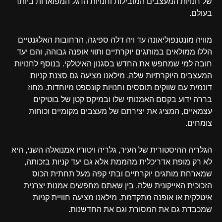
של חנויות המעצבים המובילות וחנויות הדגל המפוארות ביותר
בעולם.
מוויה מונטנפוליאונה עד ויה דלה ספיגה, הרחובות האלגנטיים
הללו ממולאים במותגים יוקרתיים ותווי אופנה גבוהה, והם יעד
חובה למי שמחפש את החדש בסגנון האיטלקי. בנוסף לחנויות
המעצבים היוקרתיות שלה, מילאנו מציעה גם סצנת קניות
דונמית עם שווקים תוססים וחנויות קונספט מיוחדות. מחוז
בררה ידוע בקסם האמנותי שלו ובמיקס קטן של בוטיקים
עצמאיים, המציג את יצירתם של מעצבים מקומיים וכוחות
צומחים.
הגלריה ההיסטורית של העיר, גלריה ויטוריו אמנואלה השני, היא
לא רק מופת אדריכלית מהממת אלא גם יעד קניות בזכותה,
שמארחת מותגים יוקרתיים ובתי קפה מעל תחתית הכוס
הזכוכית האייקונית שלה. בין שאתם מחפשים אמנות יצרנית
איטלקית או אופנה מתקדמת, מילאנו מציעה חוויית קניות
שמכבדת גם את המסורת וגם את החדשנות.