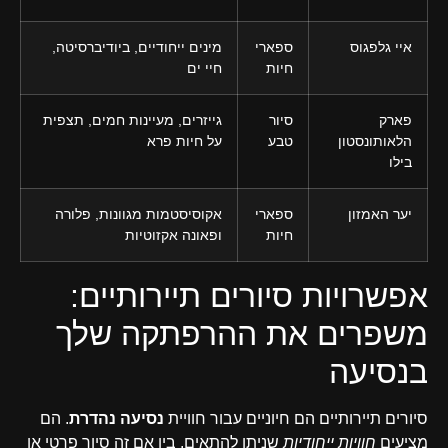
איי גלפגוס
ספארי
מינים ייחודיים, ביודיברסיטה,
חיות
חיי ים
פארק
סיור
גייזרים, מעיינות חמים, תצפית
הלאותונסטון
טבע
על חיות פרא
בילו
יער האמזון
ספארי
אקוסיסטמות מגוונות, פלורה
חיות
ופאונה אקזוטיות
אפשרויות סיורים תיירותיים:
משפרים את ההרפתקה שלך
בנסיעה
סיורים תיירותיים הם חיוניים עבור חוויית
נסיעה נהדרת
. הם
מציעים
חוויות ייחודיות
שניתן להתאים. בין אם זה סיור פרטי או