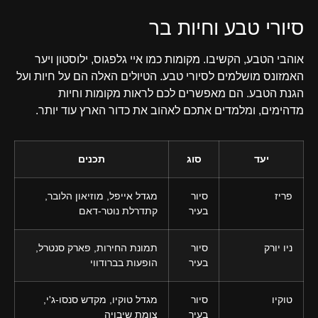
סיורי טבע וחיות בר
אוהבי הטבע, הקשיבו. מקומות כמו איי גלפגוס, ילוסטון ויער
האמזונס מושלמים לסיורי טבע. הטיולים האלה הם על חיות ועל
הגנת הטבע. הם מאפשרים לכם לראות מקומות וחיות
מדהימים, ומלמדים אתכם לאהוב את כדור הארץ עוד יותר.
יעד
סוג
תכנים
פריז
סיור
מגדל אייפל, מוזיאון הלובר,
בעיר
קתדרלת נוטר-דאם
ניו יורק
סיור
תמונת החירות, פארק סנטרל,
בעיר
הופעות בברודווי
טוקיו
סיור
מגדל טוקיו, מקדש סנסו-ג'י,
בעיר
צומת שיבויה