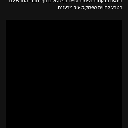
הירגעו בבקתות נעימות וטיילו במסלולים נוף. חברו מחדש עם
הטבע לחווית
הפסקות עיר
מרעננת.