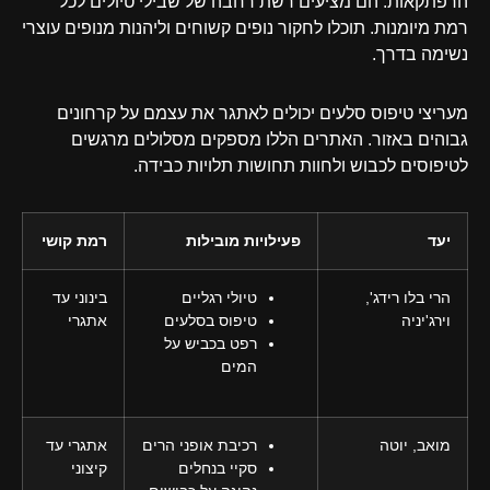
הרפתקאות. הם מציעים רשת רחבה של שבילי טיולים לכל
רמת מיומנות. תוכלו לחקור נופים קשוחים וליהנות מנופים עוצרי
נשימה בדרך.
מעריצי טיפוס סלעים יכולים לאתגר את עצמם על קרחונים
גבוהים באזור. האתרים הללו מספקים מסלולים מרגשים
לטיפוסים לכבוש ולחוות תחושות תלויות כבידה.
יעד
פעילויות מובילות
רמת קושי
הרי בלו רידג',
טיולי רגליים
בינוני עד
וירג'יניה
טיפוס בסלעים
אתגרי
רפט בכביש על
המים
מואב, יוטה
רכיבת אופני הרים
אתגרי עד
סקיי בנחלים
קיצוני