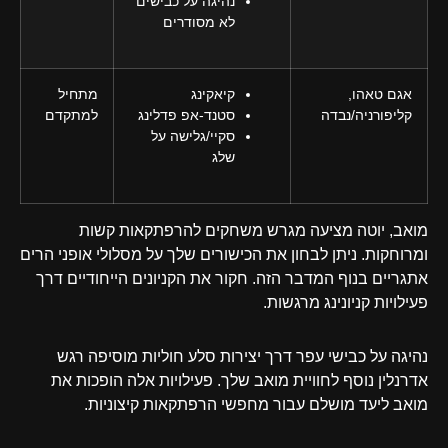
נהיגה על כבישים
לא מסודרים
אגם טאהו,
קיאקינג
מתחיל
קליפורניה/נבדה
סטנד-אפ פדלינג
למתקדם
סקיי/גלישה על
שלג
מואב, יוטה מציעה מגרש משחקים להרפתקאות קשות
ומרוחקות. ניתן לבחון את הכישורים שלך על מסלולי אופני הרים
אתגריים בנוף המדבר הזה. חקור את הקניונים הייחודיים דרך
פעילויות קניונינג מרגשות.
נהיגה על כבישי עפר דרך יצירות סלע חוליות מוסיפה רגש
אדרנלין נוסף לחוויית מואב שלך. פעילויות אלה הופכות את
מואב ליעד מושלם עבור מחפשי הרפתקאות קיצוניות.